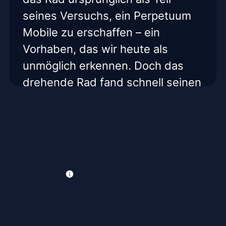
seines Versuchs, ein Perpetuum
Mobile zu erschaffen – ein
Vorhaben, das wir heute als
unmöglich erkennen. Doch das
drehende Rad fand schnell seinen
Platz in den Casinos und wurde
zum unverzichtbaren Symbol des
Glücksspiels. Mit dem Aufstieg
der Online-Casinos wurde
Roulette online rasch zu einem
Favoriten und begeistert Spieler
weltweit. Bei NetBet erwartet dich
eine herausragende Auswahl an