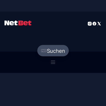
Suchen
Informationen zum
Unternehmen:
Über uns
Rechtliches und
Partnerprogramm
Regulatorisches:
Einloggen