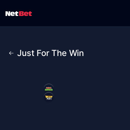
Just For The Win