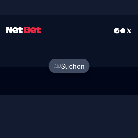
Suchen
Informationen zum
Unternehmen:
Über uns
Rechtliches und
Partnerprogramm
Regulatorisches:
Einloggen