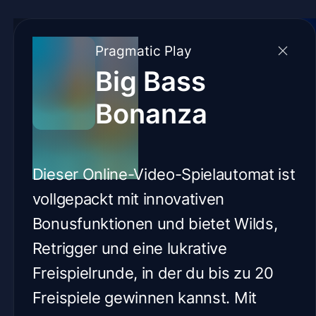
Pragmatic Play
Big Bass
Bonanza
Dieser Online-Video-Spielautomat ist
vollgepackt mit innovativen
Bonusfunktionen und bietet Wilds,
Retrigger und eine lukrative
Freispielrunde, in der du bis zu 20
Freispiele gewinnen kannst. Mit