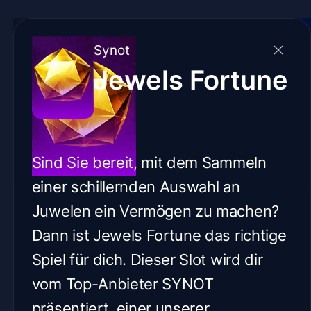
Synot
Jewels Fortune
Sind Sie bereit, mit dem Sammeln
einer schillernden Auswahl an
Juwelen ein Vermögen zu machen?
Dann ist Jewels Fortune das richtige
Spiel für dich. Dieser Slot wird dir
vom Top-Anbieter SYNOT
präsentiert, einer unserer