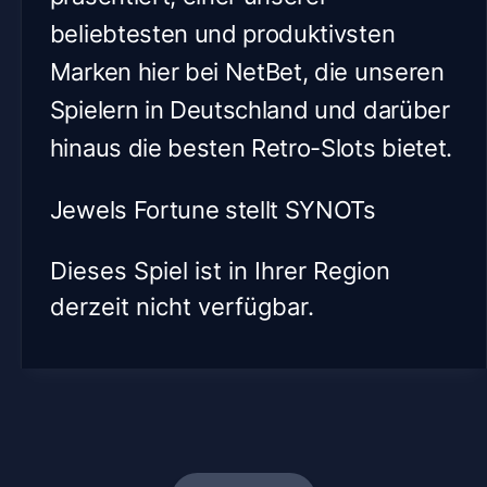
beliebtesten und produktivsten
Marken hier bei NetBet, die unseren
Spielern in Deutschland und darüber
hinaus die besten Retro-Slots bietet.
Jewels Fortune stellt SYNOTs
erstaunliches Talent für visuelle
Dieses Spiel ist in Ihrer Region
Darstellungen und sanfte Übergänge
derzeit nicht verfügbar.
sowie nostalgische Soundeffekte
unter Beweis und verfügt außerdem
über zahlreiche Funktionen. Wir
haben diese kurze Spielanleitung
erstellt, um dir alle Informationen zu